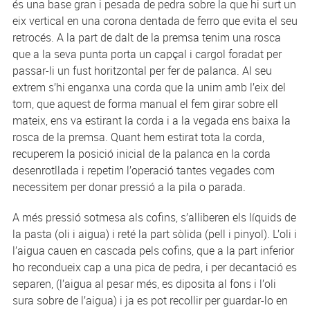
és una base gran i pesada de pedra sobre la que hi surt un
eix vertical en una corona dentada de ferro que evita el seu
retrocés. A la part de dalt de la premsa tenim una rosca
que a la seva punta porta un capçal i cargol foradat per
passar-li un fust horitzontal per fer de palanca. Al seu
extrem s’hi enganxa una corda que la unim amb l’eix del
torn, que aquest de forma manual el fem girar sobre ell
mateix, ens va estirant la corda i a la vegada ens baixa la
rosca de la premsa. Quant hem estirat tota la corda,
recuperem la posició inicial de la palanca en la corda
desenrotllada i repetim l’operació tantes vegades com
necessitem per donar pressió a la pila o parada.
A més pressió sotmesa als cofins, s’alliberen els líquids de
la pasta (oli i aigua) i reté la part sòlida (pell i pinyol). L’oli i
l’aigua cauen en cascada pels cofins, que a la part inferior
ho recondueix cap a una pica de pedra, i per decantació es
separen, (l’aigua al pesar més, es diposita al fons i l’oli
sura sobre de l’aigua) i ja es pot recollir per guardar-lo en