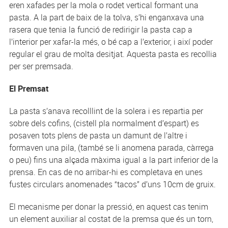
eren xafades per la mola o rodet vertical formant una
pasta. A la part de baix de la tolva, s’hi enganxava una
rasera que tenia la funció de redirigir la pasta cap a
l’interior per xafar-la més, o bé cap a l’exterior, i així poder
regular el grau de molta desitjat. Aquesta pasta es recollia
per ser premsada.
El Premsat
La pasta s’anava recolllint de la solera i es repartia per
sobre dels cofins, (cistell pla normalment d’espart) es
posaven tots plens de pasta un damunt de l’altre i
formaven una pila, (també se li anomena parada, càrrega
o peu) fins una alçada màxima igual a la part inferior de la
prensa. En cas de no arribar-hi es completava en unes
fustes circulars anomenades “tacos” d’uns 10cm de gruix.
El mecanisme per donar la pressió, en aquest cas tenim
un element auxiliar al costat de la premsa que és un torn,