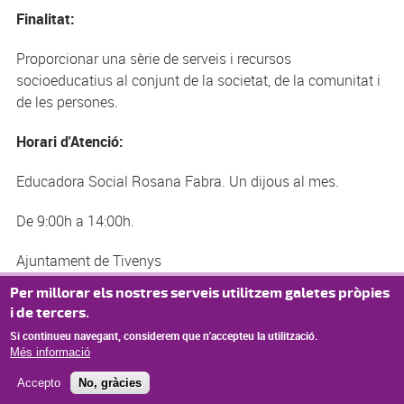
Finalitat:
Proporcionar una sèrie de serveis i recursos
socioeducatius al conjunt de la societat, de la comunitat i
de les persones.
Horari d'Atenció:
Educadora Social Rosana Fabra. Un dijous al mes.
De 9:00h a 14:00h.
Ajuntament de Tivenys
C/Abadia,10
Per millorar els nostres serveis utilitzem galetes pròpies
43511 Tivenys
i de tercers.
Si continueu navegant, considerem que n'accepteu la utilització.
Més informació
Accepto
No, gràcies
© Missatge de Copyright