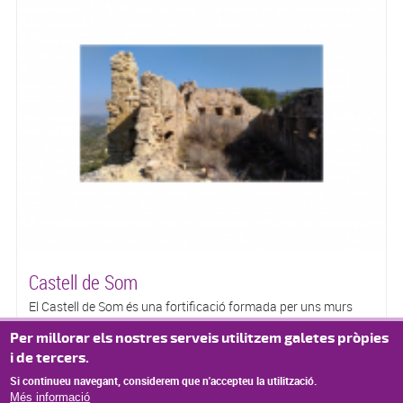
Castell de Som
El Castell de Som és una fortificació formada per uns murs
amb espitlleres, que formen un recinte petit i estret.
Per millorar els nostres serveis utilitzem galetes pròpies
Actualment està en runes, té una àmplia panoràmica de la vall
i de tercers.
de l'Ebre i l'Assut.
Si continueu navegant, considerem que n'accepteu la utilització.
Més informació