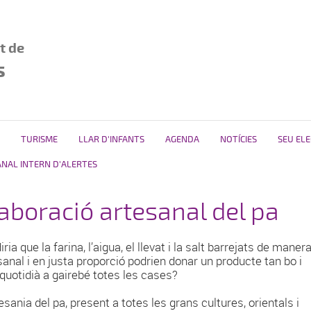
t de
s
TURISME
LLAR D'INFANTS
AGENDA
NOTÍCIES
SEU EL
ANAL INTERN D'ALERTES
aboració artesanal del pa
iria que la farina, l’aigua, el llevat i la salt barrejats de maner
sanal i en justa proporció podrien donar un producte tan bo i
 quotidià a gairebé totes les cases?
esania del pa, present a totes les grans cultures, orientals i