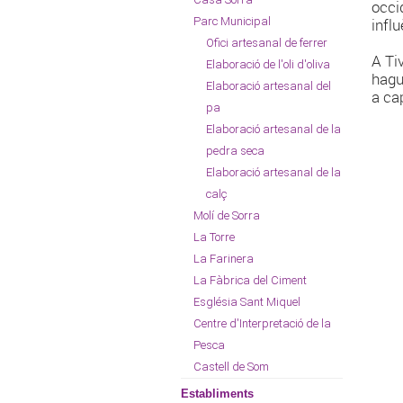
occi
Parc Municipal
infl
Ofici artesanal de ferrer
A Ti
Elaboració de l'oli d'oliva
hagu
Elaboració artesanal del
a ca
pa
Elaboració artesanal de la
pedra seca
Elaboració artesanal de la
calç
Molí de Sorra
La Torre
La Farinera
La Fàbrica del Ciment
Església Sant Miquel
Centre d'Interpretació de la
Pesca
Castell de Som
Establiments