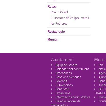
Rutes
Pont d'Orient
El Barranc de Vallpaumera i
les Pedreres
Restauració
Mercat
Ajuntament
Munic
Equip de Govern
Inici
Calendari del contribuent
Notíc
Ordenances
Agen
Sessions plenàries
Ajun
Joventut
Canal
Subvencions
Turi
Consistori
OFIC
Urbanisme
TRÀMIT
Informació administrativa
Munic
Relació Laboral de
Cont
Treballadors