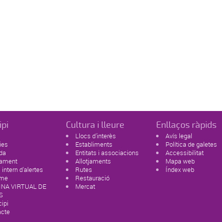
ipi
Cultura i lleure
Enllaços ràpids
Llocs d'interès
Avís legal
ies
Establiments
Política de galetes
da
Entitats i associacions
Accessibilitat
tament
Allotjaments
Mapa web
 intern d'alertes
Rutes
Índex web
sme
Restauració
INA VIRTUAL DE
Mercat
S
ipi
acte