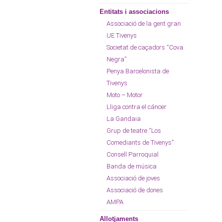
Entitats i associacions
Associació de la gent gran
UE Tivenys
Societat de caçadors “Cova
Negra”
Penya Barcelonista de
Tivenys
Moto – Motor
Lliga contra el cáncer
La Gandaia
Grup de teatre “Los
Comediants de Tivenys”
Consell Parroquial
Banda de música
Associació de joves
Associació de dones
AMPA
Allotjaments