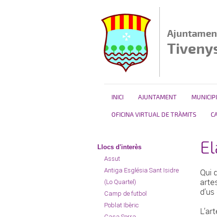
Vés al contingut
Ajuntamen
Tiveny
INICI
AJUNTAMENT
MUNICIPI
OFICINA VIRTUAL DE TRÀMITS
C
El
Llocs d'interès
Assut
Antiga Església Sant Isidre
Qui d
arte
(Lo Quartel)
d’us
Camp de futbol
Poblat Ibèric
L’art
Casa Sorra