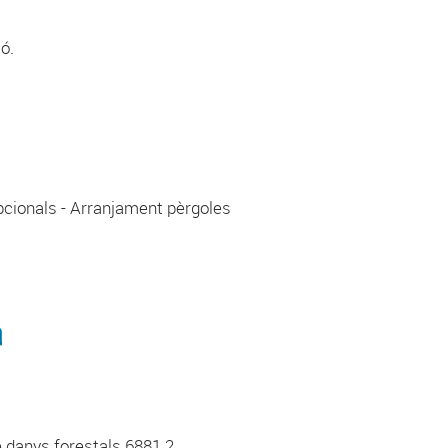
ó.
pcionals - Arranjament pèrgoles
e danys forestals 6881.2.