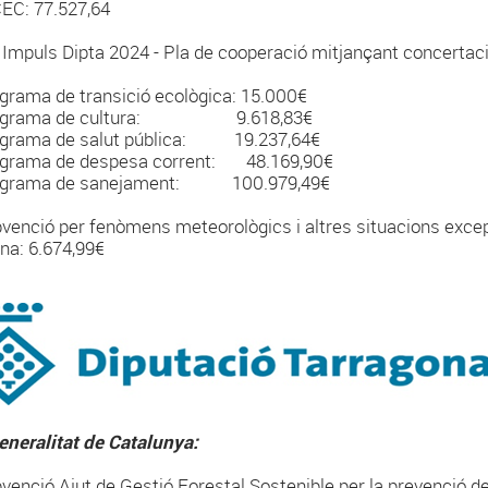
CEC: 77.527,64
a Impuls Dipta 2024 - Pla de cooperació mitjançant concertaci
ograma de transició ecològica: 15.000€
grama de cultura: 9.618,83€
grama de salut pública: 19.237,64€
rama de despesa corrent: 48.169,90€
grama de sanejament: 100.979,49€
bvenció per fenòmens meteorològics i altres situacions exce
ina: 6.674,99€
eneralitat de Catalunya:
bvenció Ajut de Gestió Forestal Sostenible per la prevenció d