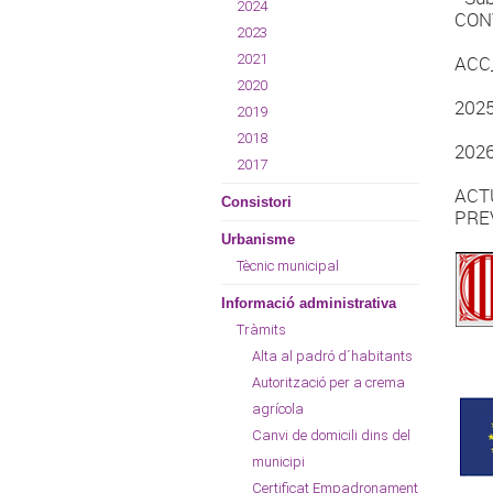
2024
CON
2023
2021
ACC
2020
2025
2019
2018
2026
2017
ACT
Consistori
PREV
Urbanisme
Tècnic municipal
Informació administrativa
Tràmits
Alta al padró d´habitants
Autorització per a crema
agrícola
Canvi de domicili dins del
municipi
Certificat Empadronament