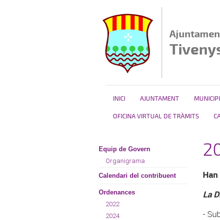
Vés al contingut
Ajuntamen
Tiveny
INICI
AJUNTAMENT
MUNICIPI
OFICINA VIRTUAL DE TRÀMITS
C
2
Equip de Govern
Organigrama
Han 
Calendari del contribuent
Ordenances
La D
2022
- Su
2024