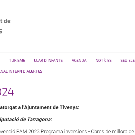
t de
s
TURISME
LLAR D'INFANTS
AGENDA
NOTÍCIES
SEU EL
ANAL INTERN D'ALERTES
024
atorgat a l'Ajuntament de Tivenys:
iputació de Tarragona:
bvenció PAM 2023 Programa inversions - Obres de millora de l