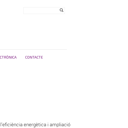
Formulari de
Cerca
cerca
ECTRÒNICA
CONTACTE
'eficiència energètica i ampliació