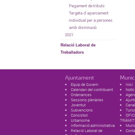
Pagament de tributs
Targeta d´aparcament
individual per a persones
amb disminució
2021
Relació Laboral de
Treballadors
Ajuntament
Munic
Equip de Govern
Inici
Calendari del contribuent
Notíc
Ordenances
Agen
Sessions plenàries
Ajun
Joventut
Canal
Subvencions
Turi
Consistori
OFIC
Urbanisme
TRÀMIT
Informació administrativa
Munic
Relació Laboral de
Cont