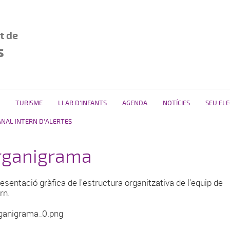
t de
s
TURISME
LLAR D'INFANTS
AGENDA
NOTÍCIES
SEU EL
ANAL INTERN D'ALERTES
rganigrama
esentació gràfica de l'estructura organitzativa de l'equip de
rn.