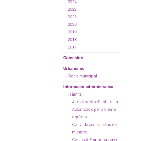
2024
2023
2021
2020
2019
2018
2017
Consistori
Urbanisme
Tècnic municipal
Informació administrativa
Tràmits
Alta al padró d´habitants
Autorització per a crema
agrícola
Canvi de domicili dins del
municipi
Certificat Empadronament