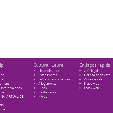
ipi
Cultura i lleure
Enllaços ràpids
Llocs d'interès
Avís legal
ies
Establiments
Política de galetes
da
Entitats i associacions
Accessibilitat
tament
Allotjaments
Mapa web
 intern d'alertes
Rutes
Índex web
sme
Restauració
INA VIRTUAL DE
Mercat
S
ipi
acte