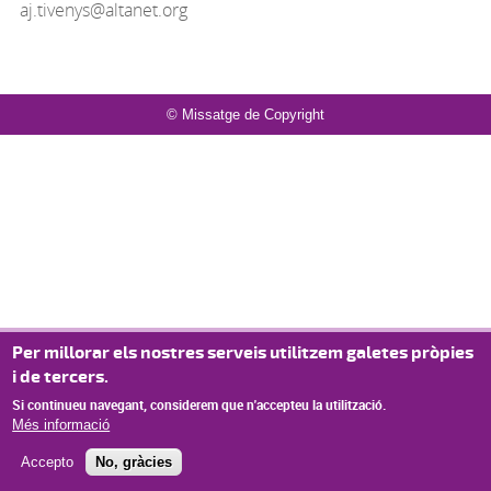
aj.tivenys@altanet.org
© Missatge de Copyright
Per millorar els nostres serveis utilitzem galetes pròpies
i de tercers.
Si continueu navegant, considerem que n'accepteu la utilització.
Més informació
Accepto
No, gràcies