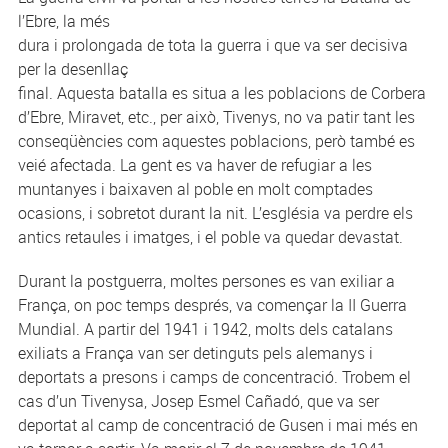
l’Ebre, la més
dura i prolongada de tota la guerra i que va ser decisiva
per la desenllaç
final. Aquesta batalla es situa a les poblacions de Corbera
d’Ebre, Miravet, etc., per això, Tivenys, no va patir tant les
conseqüències com aquestes poblacions, però també es
veié afectada. La gent es va haver de refugiar a les
muntanyes i baixaven al poble en molt comptades
ocasions, i sobretot durant la nit. L’església va perdre els
antics retaules i imatges, i el poble va quedar devastat.
Durant la postguerra, moltes persones es van exiliar a
França, on poc temps després, va començar la II Guerra
Mundial. A partir del 1941 i 1942, molts dels catalans
exiliats a França van ser detinguts pels alemanys i
deportats a presons i camps de concentració. Trobem el
cas d’un Tivenysa, Josep Esmel Cañadó, que va ser
deportat al camp de concentració de Gusen i mai més en