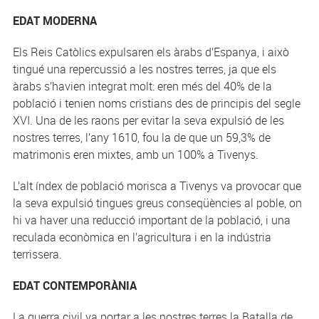
EDAT MODERNA
Els Reis Catòlics expulsaren els àrabs d’Espanya, i això
tingué una repercussió a les nostres terres, ja que els
àrabs s’havien integrat molt: eren més del 40% de la
població i tenien noms cristians des de principis del segle
XVI. Una de les raons per evitar la seva expulsió de les
nostres terres, l’any 1610, fou la de que un 59,3% de
matrimonis eren mixtes, amb un 100% a Tivenys.
L’alt índex de població morisca a Tivenys va provocar que
la seva expulsió tingues greus conseqüències al poble, on
hi va haver una reducció important de la població, i una
reculada econòmica en l’agricultura i en la indústria
terrissera.
EDAT CONTEMPORÀNIA
La guerra civil va portar a les nostres terres la Batalla de