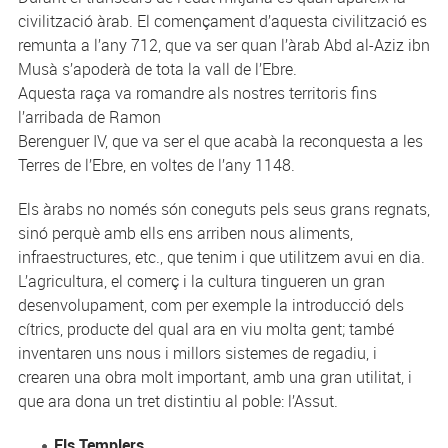
civilització àrab. El començament d’aquesta civilització es
remunta a l’any 712, que va ser quan l’àrab Abd al-Aziz ibn
Musà s’apoderà de tota la vall de l’Ebre.
Aquesta raça va romandre als nostres territoris fins
l’arribada de Ramon
Berenguer IV, que va ser el que acabà la reconquesta a les
Terres de l’Ebre, en voltes de l’any 1148.
Els àrabs no només són coneguts pels seus grans regnats,
sinó perquè amb ells ens arriben nous aliments,
infraestructures, etc., que tenim i que utilitzem avui en dia.
L’agricultura, el comerç i la cultura tingueren un gran
desenvolupament, com per exemple la introducció dels
cítrics, producte del qual ara en viu molta gent; també
inventaren uns nous i millors sistemes de regadiu, i
crearen una obra molt important, amb una gran utilitat, i
que ara dona un tret distintiu al poble: l’Assut.
Els Templers