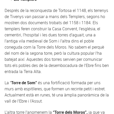
Després de la reconquesta de Tortosa el 1148, els terrenys
de Tivenys van passar a mans dels Templers, segons ho
mostren dos documents trobats del 1158 i 1184. Els
templers feren construir la Casa Convent, l’església, el
cementiri, l’hospital i les dues torres d’aguait, una a
l’antiga vila medieval de Som i l’altra dins el poble
coneguda com la Torre dels Moros. No sabem el perquè
del nom de la segona torre, però la cultura popular l’ha
batejat així. Aquestes dos torres servien per comunicar
tots els pobles des de la desembocadura de l’Ebre fins ben
entrada la Terra Alta.
La “
Torre de Som”
és una fortificació formada per uns
murs amb espitlleres, que formen un recinte petit i estret.
Actualment està en runes, té una àmplia panoràmica de la
vall de l’Ebre i l’Assut.
L’altra torre l’anomenem la
“Torre dels Moros”,
ja que va