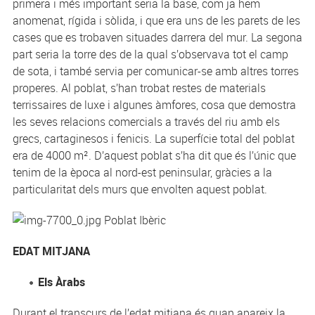
primera i més important seria la base, com ja hem
anomenat, rígida i sòlida, i que era uns de les parets de les
cases que es trobaven situades darrera del mur. La segona
part seria la torre des de la qual s’observava tot el camp
de sota, i també servia per comunicar-se amb altres torres
properes. Al poblat, s’han trobat restes de materials
terrissaires de luxe i algunes àmfores, cosa que demostra
les seves relacions comercials a través del riu amb els
grecs, cartaginesos i fenicis. La superfície total del poblat
era de 4000 m². D’aquest poblat s’ha dit que és l’únic que
tenim de la època al nord-est peninsular, gràcies a la
particularitat dels murs que envolten aquest poblat.
Poblat Ibèric
EDAT MITJANA
Els Àrabs
Durant el transcurs de l’edat mitjana és quan apareix la