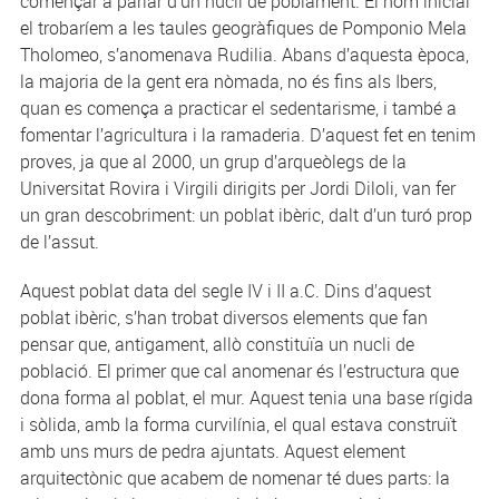
començar a parlar d’un nucli de poblament. El nom inicial
el trobaríem a les taules geogràfiques de Pomponio Mela
Tholomeo, s’anomenava Rudilia. Abans d’aquesta època,
la majoria de la gent era nòmada, no és fins als Ibers,
quan es comença a practicar el sedentarisme, i també a
fomentar l’agricultura i la ramaderia. D’aquest fet en tenim
proves, ja que al 2000, un grup d’arqueòlegs de la
Universitat Rovira i Virgili dirigits per Jordi Diloli, van fer
un gran descobriment: un poblat ibèric, dalt d’un turó prop
de l’assut.
Aquest poblat data del segle IV i II a.C. Dins d’aquest
poblat ibèric, s’han trobat diversos elements que fan
pensar que, antigament, allò constituïa un nucli de
població. El primer que cal anomenar és l’estructura que
dona forma al poblat, el mur. Aquest tenia una base rígida
i sòlida, amb la forma curvilínia, el qual estava construït
amb uns murs de pedra ajuntats. Aquest element
arquitectònic que acabem de nomenar té dues parts: la