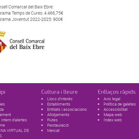
nsell Comarcal del Baix Ebre:
grama Temps de Cures: 4.466,75€
grama Joventut 2022-2025: 900€
ipi
Cultura i lleure
Enllaços ràpids
Llocs d'interès
Avís legal
ies
Establiments
Política de galetes
da
Entitats i associacions
Accessibilitat
tament
Allotjaments
Mapa web
 intern d'alertes
Rutes
Índex web
sme
Restauració
INA VIRTUAL DE
Mercat
S