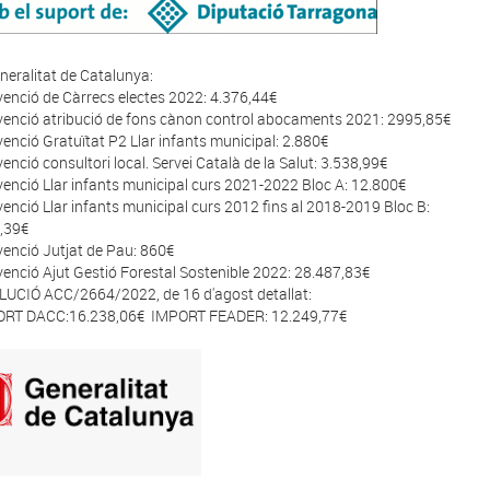
neralitat de Catalunya:
venció de Càrrecs electes 2022: 4.376,44€
venció atribució de fons cànon control abocaments 2021: 2995,85€
venció Gratuïtat P2 Llar infants municipal: 2.880€
venció consultori local. Servei Català de la Salut: 3.538,99€
venció Llar infants municipal curs 2021-2022 Bloc A: 12.800€
venció Llar infants municipal curs 2012 fins al 2018-2019 Bloc B:
,39€
venció Jutjat de Pau: 860€
venció Ajut Gestió Forestal Sostenible 2022: 28.487,83€
UCIÓ ACC/2664/2022, de 16 d'agost detallat:
RT DACC:16.238,06€ IMPORT FEADER: 12.249,77€