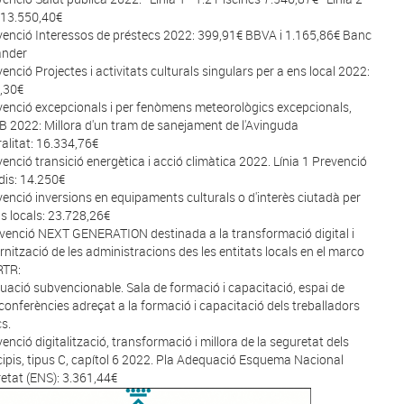
 13.550,40€
venció Interessos de préstecs 2022:
399,91€ BBVA i 1.165,86€ Banc
ander
venció Projectes i activitats culturals singulars per a ens local 2022:
,30€
venció excepcionals i per fenòmens meteorològics excepcionals,
 B 2022: Millora d'un tram de sanejament de l'Avinguda
alitat:
16.334,76€
venció transició energètica i acció climàtica 2022. Línia 1 Prevenció
dis: 14.250€
venció inversions en equipaments culturals o d'interès ciutadà per
ns locals: 23.728,26€
venció NEXT GENERATION destinada a la transformació digital i
nització de les administracions des les entitats locals en el marco
RTR:
tuació subvencionable. Sala de formació i capacitació, espai de
conferències adreçat a la formació i capacitació dels treballadors
cs.
venció digitalització, transformació i millora de la seguretat dels
ipis, tipus C, capítol 6 2022. Pla Adequació Esquema Nacional
etat (ENS): 3.361,44€