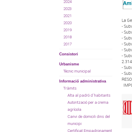
2024
2023
2021
La Ge
2020
- Sub
2019
- Sub
2018
- Sub
- Sub
2017
- Sub
Consistori
- Sub
2.314
Urbanisme
- Sub
Tècnic municipal
- Sub
RESOL
Informació administrativa
IMPO
Tràmits
Alta al padró d´habitants
Autorització per a crema
agrícola
Canvi de domicili dins del
municipi
Certificat Empadronament