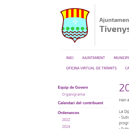
Vés al contingut
Ajuntamen
Tiveny
INICI
AJUNTAMENT
MUNICIPI
OFICINA VIRTUAL DE TRÀMITS
C
2
Equip de Govern
Organigrama
Han a
Calendari del contribuent
La Di
Ordenances
- Sub
2022
progr
2024
- Sub