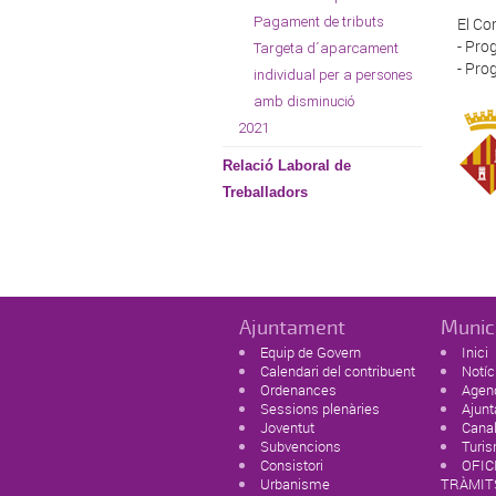
Pagament de tributs
El Co
- Pro
Targeta d´aparcament
- Pro
individual per a persones
amb disminució
2021
Relació Laboral de
Treballadors
Ajuntament
Munic
Equip de Govern
Inici
Calendari del contribuent
Notíc
Ordenances
Agen
Sessions plenàries
Ajun
Joventut
Canal
Subvencions
Turi
Consistori
OFIC
Urbanisme
TRÀMIT