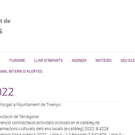
t de
s
TURISME
LLAR D'INFANTS
AGENDA
NOTÍCIES
SEU EL
ANAL INTERN D'ALERTES
022
torgat a l'Ajuntament de Tivenys:
putació de Tarragona:
venció contractació activitats incloses en el catàleg de
amacions culturals dels ens locals (e-catàleg) 2022: 8.422€
venció Salut pública 2022: Línia 1 - 1.2 Piscines 7.540,87€ Línia 2 -