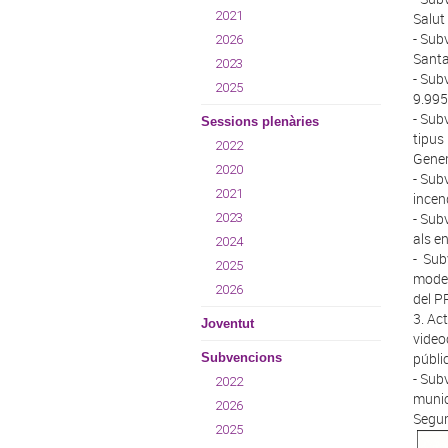
2021
Salut
- Sub
2026
Sant
2023
- Sub
2025
9.995
- Sub
Sessions plenàries
tipus
2022
Gener
2020
- Sub
2021
incen
- Sub
2023
als e
2024
- Sub
2025
moder
2026
del P
3. Ac
Joventut
video
públi
Subvencions
- Sub
2022
munic
2026
Segur
2025