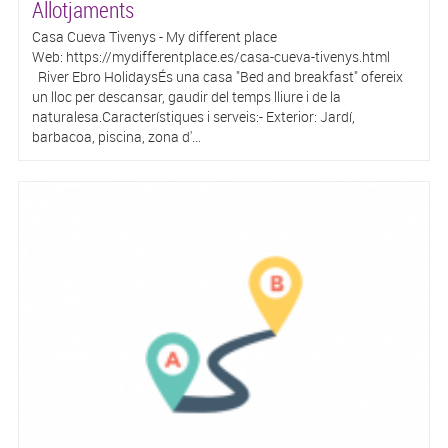
Allotjaments
Casa Cueva Tivenys - My different place​
Web: https://mydifferentplace.es/casa-cueva-tivenys.html ​
River Ebro Holidays​És una casa "Bed and breakfast" ofereix
un lloc per descansar, gaudir del temps lliure i de la
naturalesa.Característiques i serveis:- Exterior: Jardí,
barbacoa, piscina, zona d'...