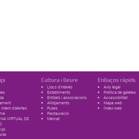
ipi
Cultura i lleure
Enllaços ràpids
Llocs d'interès
Avís legal
ies
Establiments
Política de galetes
da
Entitats i associacions
Accessibilitat
tament
Allotjaments
Mapa web
 intern d'alertes
Rutes
Índex web
sme
Restauració
INA VIRTUAL DE
Mercat
S
ipi
acte