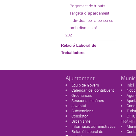
Pagament de tributs
Targeta d´aparcament
individual per a persones
amb disminució
2021
Relació Laboral de
Treballadors
Ajuntament
Munic
Equip de Govern
Inici
Calendari del contribuent
Notíc
Ordenances
Agen
Sessions plenàries
Ajun
Joventut
Canal
Subvencions
Turi
Consistori
OFIC
Urbanisme
TRÀMIT
Informació administrativa
Munic
Relació Laboral de
Cont