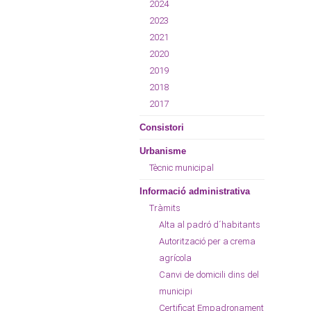
2024
2023
2021
2020
2019
2018
2017
Consistori
Urbanisme
Tècnic municipal
Informació administrativa
Tràmits
Alta al padró d´habitants
Autorització per a crema
agrícola
Canvi de domicili dins del
municipi
Certificat Empadronament