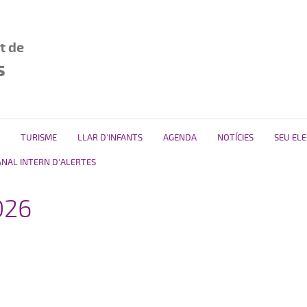
t de
s
TURISME
LLAR D'INFANTS
AGENDA
NOTÍCIES
SEU EL
ANAL INTERN D'ALERTES
026