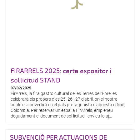
FIRARRELS 2025: carta expositor i
sol·licitud STAND
07/02/2025
FirArrels, la fira gastro cultural de les Terres de l’Ebre, es
celebrarà els propers dies 25, 26 i 27 d’abril, on el nostre
poble es convertirà en el país protagonista d’aquesta edició,
Colòmbia. Per reservar un espai a FirArrels, empleneu
degudament el document de sol·licitud i envieu-lo aj...
SUBVENCIÓ PER ACTUACIONS DE